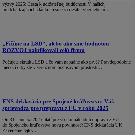
výzvy 2025: Cesta k udržateľnej budúcnosti V našich
predchádzajúcich článkoch sme sa riešili kybernetickú…
„Fičíme na LSD“, alebo ako sme hodnotou
ROZVOJ nainfikovali celú firmu
Počujete skratku LSD a čo vám napadne ako prvé? Pravdepodobne
niečo, čo by ste v serióznom biznisovom prostredí…
ENS deklarácia pre Spojené kráľovstvo: Váš
sprievodca pre prepravu z EÚ v roku 2025
Od 31. Januára 2025 platí pre všetku nákladnú dopravu z EÚ
do Spojeného kráľovstva nová povinnosť: ENS deklarácia UK.
Zavedenie tejto…