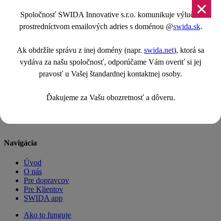
×
1
2
Spoločnosť SWIDA Innovative s.r.o. komunikuje výlučne
3
prostredníctvom emailových adries s doménou @
swida.sk
.
4
Next
Ak obdržíte správu z inej domény (napr.
swida.net
), ktorá sa
vydáva za našu spoločnosť, odporúčame Vám overiť si jej
pravosť u Vašej štandardnej kontaktnej osoby.
Ostaňme v spojení
Ďakujeme za Vašu obozretnosť a dôveru.
Buďte v kontakte s najnovšími tipmi a trendmi z expresnej dopravy
a tým najlepším od nás.
Navigácia
Úvod
O nás
Pre dopravcov
Pre Klientov
SWIDA app
Ako to funguje