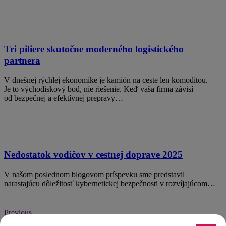
Tri piliere skutočne moderného logistického
partnera
V dnešnej rýchlej ekonomike je kamión na ceste len komoditou.
Je to východiskový bod, nie riešenie. Keď vaša firma závisí
od bezpečnej a efektívnej prepravy…
Nedostatok vodičov v cestnej doprave 2025
V našom poslednom blogovom príspevku sme predstavil
narastajúcu dôležitosť kybernetickej bezpečnosti v rozvíjajúcom…
Previous