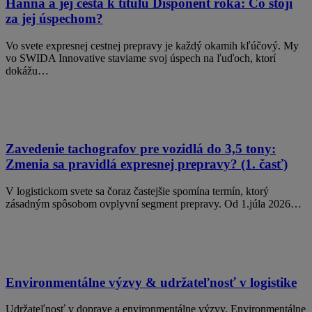
Hanna a jej cesta k titulu Disponent roka: Čo stojí
za jej úspechom?
Vo svete expresnej cestnej prepravy je každý okamih kľúčový. My
vo SWIDA Innovative staviame svoj úspech na ľuďoch, ktorí
dokážu…
Zavedenie tachografov pre vozidlá do 3,5 tony:
Zmenia sa pravidlá expresnej prepravy? (1. časť)
V logistickom svete sa čoraz častejšie spomína termín, ktorý
zásadným spôsobom ovplyvní segment prepravy. Od 1.júla 2026…
Environmentálne výzvy & udržateľnosť v logistike
Udržateľnosť v doprave a environmentálne výzvy. Environmentálne