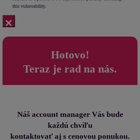
this vulnerability.
×
Hotovo!
Teraz je rad na nás.
Náš account manager Vás bude
každú chvíľu
kontaktovať aj s cenovou ponukou.