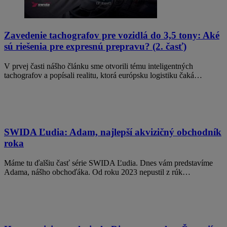
Zavedenie tachografov pre vozidlá do 3,5 tony: Aké
sú riešenia pre expresnú prepravu? (2. časť)
V prvej časti nášho článku sme otvorili tému inteligentných
tachografov a popísali realitu, ktorá európsku logistiku čaká…
SWIDA Ľudia: Adam, najlepší akvizičný obchodník
roka
Máme tu ďalšiu časť série SWIDA Ľudia. Dnes vám predstavíme
Adama, nášho obchoďáka. Od roku 2023 nepustil z rúk…