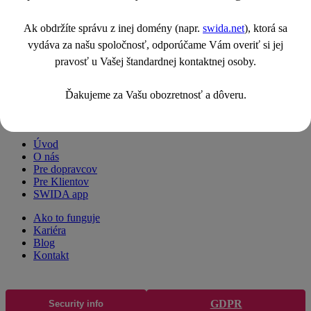
Ostaňme v spojení
Ak obdržíte správu z inej domény (napr.
swida.net
), ktorá sa
vydáva za našu spoločnosť, odporúčame Vám overiť si jej
Buďte v kontakte s najnovšími tipmi a trendmi z expresnej dopravy
pravosť u Vašej štandardnej kontaktnej osoby.
a tým najlepším od nás.
Ďakujeme za Vašu obozretnosť a dôveru.
Navigácia
Úvod
O nás
Pre dopravcov
Pre Klientov
SWIDA app
Ako to funguje
Kariéra
Blog
Kontakt
GDPR
Security info