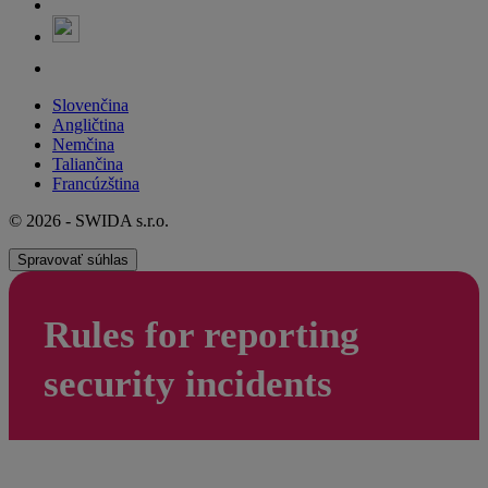
Slovenčina
Angličtina
Nemčina
Taliančina
Francúzština
© 2026 - SWIDA s.r.o.
Spravovať súhlas
Rules for reporting
security incidents