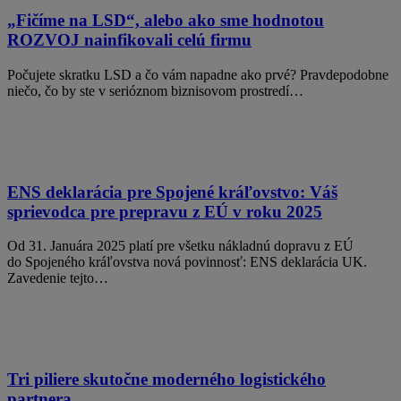
„Fičíme na LSD“, alebo ako sme hodnotou
ROZVOJ nainfikovali celú firmu
Počujete skratku LSD a čo vám napadne ako prvé? Pravdepodobne
niečo, čo by ste v serióznom biznisovom prostredí…
ENS deklarácia pre Spojené kráľovstvo: Váš
sprievodca pre prepravu z EÚ v roku 2025
Od 31. Januára 2025 platí pre všetku nákladnú dopravu z EÚ
do Spojeného kráľovstva nová povinnosť: ENS deklarácia UK.
Zavedenie tejto…
Tri piliere skutočne moderného logistického
partnera