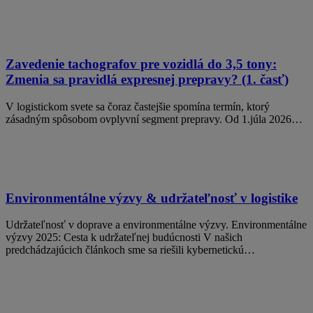
Zavedenie tachografov pre vozidlá do 3,5 tony:
Zmenia sa pravidlá expresnej prepravy? (1. časť)
V logistickom svete sa čoraz častejšie spomína termín, ktorý
zásadným spôsobom ovplyvní segment prepravy. Od 1.júla 2026…
Environmentálne výzvy & udržateľnosť v logistike
Udržateľnosť v doprave a environmentálne výzvy. Environmentálne
výzvy 2025: Cesta k udržateľnej budúcnosti V našich
predchádzajúcich článkoch sme sa riešili kybernetickú…