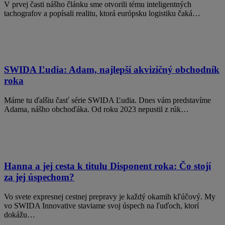
V prvej časti nášho článku sme otvorili tému inteligentných
tachografov a popísali realitu, ktorá európsku logistiku čaká…
SWIDA Ľudia: Adam, najlepší akvizičný obchodník
roka
Máme tu ďalšiu časť série SWIDA Ľudia. Dnes vám predstavíme
Adama, nášho obchoďáka. Od roku 2023 nepustil z rúk…
Hanna a jej cesta k titulu Disponent roka: Čo stojí
za jej úspechom?
Vo svete expresnej cestnej prepravy je každý okamih kľúčový. My
vo SWIDA Innovative staviame svoj úspech na ľuďoch, ktorí
dokážu…