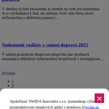
V dnešnej rýchlej ekonomike je kamión na ceste len komoditou.
Je to východiskový bod, nie riešenie. Keď vaša firma závisí
od bezpečnej a efektívnej prepravy…
Nedostatok vodičov v cestnej doprave 2025
V našom poslednom blogovom príspevku sme predstavil
narastajúcu dôležitosť kybernetickej bezpečnosti v rozvíjajúcom…
Previous
1
2
3
4
×
Spoločnosť SWIDA Innovative s.r.o. komunikuje výlučne
Next
prostredníctvom emailových adries s doménou @
swida.sk
.