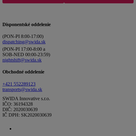
Disponentské oddelenie
(PON-PI 8:00-17:00)
dispatching@swida.sk
(PON-PI 17:00-8:00 a
SOB-NED 00:00-23:59)
nightshift@swida.sk
Obchodné oddelenie
+421 552289123
transports@swida.sk
SWIDA Innovative s.r.o.
IČO: 36194328
DIČ: 2020030639
IČ DPH: SK2020030639