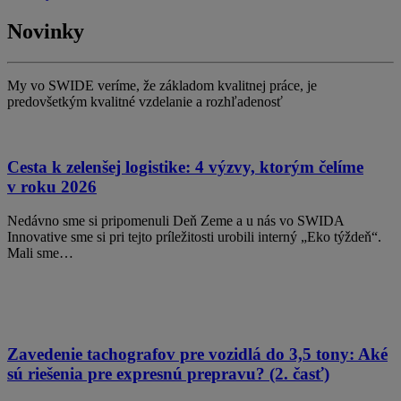
Novinky
My vo SWIDE veríme, že základom kvalitnej práce, je
predovšetkým kvalitné vzdelanie a rozhľadenosť
Cesta k zelenšej logistike: 4 výzvy, ktorým čelíme
v roku 2026
Nedávno sme si pripomenuli Deň Zeme a u nás vo SWIDA
Innovative sme si pri tejto príležitosti urobili interný „Eko týždeň“.
Mali sme…
Zavedenie tachografov pre vozidlá do 3,5 tony: Aké
sú riešenia pre expresnú prepravu? (2. časť)