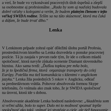
a verí, že bude vo vykonávaní pracovných úloh úspešná a zlepší
sa osobnostne aj profesionálne. „
Rada by som aj naďalej budovala
dobré vzťahy s kolegami a verím, že budem
platným členom v tejto
veľkej SWIDA rodine
. Teším sa na túto skúsenosť, ktorá ma čaká
a dúfam, že bude trvať dlho.
“
Lenka
V Lenkinom prípade zohral opäť dôležitú úlohu portál Profesia,
prostredníctvom ktorého sa Lenka dozvedela o ponuke pracovnej
pozície. Tá ju zaujala v prvom rade tým, že ide o celkom mladú
spoločnosť, ktorá navyše získala ocenenie Diamant slovenského
biznisu. Ako sama tvrdí: „
Ďalšou topkou pre mňa bolo,
že je to špedičná firma, ktorá organizuje transporty do celej
Európy. Potešila ma tiež komunikácia s klientmi v anglickom
jazyku.
“ Lenka žila posledných 5 rokov v Anglicku, odkiaľ
sa prednedávnom vrátila. Pohovor absolvovala formou Skype
telefonátu, čo vnímala ako znak toho, že je SWIDA spoločnosť
na úrovni, ktorá ide s dobou.
Absolvovanie akadémie Lenka hodnotí nasledovne: „
Akadémiu som
si veľmi užila, bolo to super. Dalo mi to možnosť spoznať lepšie
spoločnosť ako takú, vnímať jej stratégie a ciele, ale tiež fungovanie