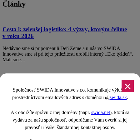
Články
Cesta k zelenšej logistike: 4 výzvy, ktorým čelíme
v roku 2026
Nedávno sme si pripomenuli Deň Zeme a u nás vo SWIDA
Innovative sme si pri tejto príležitosti urobili interný „Eko týždeň“.
Mali sme…
×
Spoločnosť SWIDA Innovative s.r.o. komunikuje výlučne
Zavedenie tachografov pre vozidlá do 3,5 tony: Aké
prostredníctvom emailových adries s doménou @
swida.sk
.
sú riešenia pre expresnú prepravu? (2. časť)
Ak obdržíte správu z inej domény (napr.
swida.net
), ktorá sa
V prvej časti nášho článku sme otvorili tému inteligentných
tachografov a popísali realitu, ktorá európsku logistiku čaká…
vydáva za našu spoločnosť, odporúčame Vám overiť si jej
pravosť u Vašej štandardnej kontaktnej osoby.