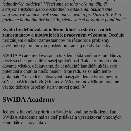
jednotlivých oddelení. Všetci sme sa toho veľa naučili, či
z disponentského alebo obchodného oddelenia. Skúšali sme
si aj vzorové situácie, veľa sme nacvičovali a praktizovali. Veľmi
pozitívne hodnotím tiež kolektív, všetci sme si navzájom pomáhali.“
Swidu by definovala ako firmu, ktorá sa stará o svojich
zamestnancov a motivuje ich k pracovným výkonom.
Oceňuje
tiež záujem o názor zamestnancov na rôznorodé problémy
a výhodou je pre ňu v neposlednom rade aj mladý kolektív.
SWIDA Academy dáva šancu každému šikovnému kandidátovi,
ktorý sa chce presadiť v našej spoločnosti. Tak ako my do toho
dávame všetko, očakávame, že aj nádejný kandidát ukáže svoj
potenciál a chuť sa niečo naučiť. Sme radi, že sa nám tento
„inkubátor“ osvedčil a absolventi našej akadémie tvoria pevnú
súčasť našich obchodných tímov. Všetkým nováčikom prajeme
všetko dobré a úspešný štart v novej práci. 🙂
SWIDA Academy
Jednou z hlavných priorít vo Swide je kvalitné zaškolenie ľudí.
SWIDA Akadémia má za cieľ prilákať a vyselektovať vhodných
kandidátov – nováčikov.