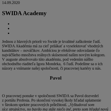
14.09.2020
SWIDA Academy
Jednou z hlavných priorít vo Swide je kvalitné zaškolenie ľudí.
SWIDA Akadémia má za cieľ prilákať a vyselektovať vhodných
kandidátov – nováčikov. Ambíciou je efektívne odovzdanie čo
najväčšieho množstva reálnych skúseností našim novým kolegom.
V auguste absolvovalo túto akadémiu, pod vedením nášho
obchodného riaditeľa Igora Mondeka, 6 ľudí. Podelíme sa o ich
názory a vnímanie našej spoločnosti, či pracovnej kariéry u nás.
Pavol
O pracovnej ponuke v spoločnosti SWIDA sa Pavol dozvedel
z portálu Profesia. Po skončení vysokej školy hľadal uplatnenie
v širokom spektre pracovných príležitostí. „
Vyštudoval som
síce strojníctvo, no bavilo ma stále niečo iné, preto som hľadal novú