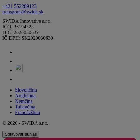
+421 552289123
transports@swida.sk
SWIDA Innovative s.r.o.
IČO: 36194328
DIČ: 2020030639
IČ DPH: SK2020030639
Slovenčina
Angličtina
Nemčina
Taliančina
Francúzština
© 2026 - SWIDA s.r.o.
Spravovať súhlas