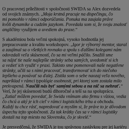
O pracovnej príležitosti v spoločnosti SWIDA sa Alex dozvedela
od svojich známych. „
Moja krstná pracuje na dispečingu, čo
mi pomohlo v rámci odporúčania. Ponuka ma zaujala práve
kvôli dynamike a cudzím jazykom. Povedala som si, že svoju znalosť
angličtiny využijem a uvediem do praxe.
“
S akadémiou bola veľmi spokojná, vysoko hodnotila jej
prepracovanie a kvalitu workshopov. „
Igor je výborný mentor, staral
a zaujímal sa o všetkých rovnako a spolu s ďalšími kolegami nám
odovzdali veľa skúseností, čo sa mi veľmi páčilo. Snažili sme
sa nájsť tie naše najlepšie stránky seba samých, uvedomiť si ich
a vedieť ich využiť v praxi. Takisto sme pomenovali naše negatívne
stránky, učili sa s nimi pracovať, transformovať ich do niečoho
lepšieho a posúvať sa ďalej. Zistila som o sebe naozaj veľa nového,
napríklad v rámci typológie osobnosti, pri ktorej som zostala milo
prekvapená.
Naučili nás byť samými sebou a na nič sa nehrať.
“
Verí, že jej skúsenosti budú dlhoročné a teší sa na spoluprácu.
„Zatiaľ môžem povedať, že Swidu vnímam ako firmu s víziou, vedia
čo chcú a aký je ich cieľ v rámci logistického trhu a obchodu.
Každý tu chce rásť, napredovať a myslím si, že práve to je dôvodom
úspechu tejto spoločnosti. Za tak krátky čas sa v rámci logistiky
dostali na top miesto na Slovensku, čo je skvelé.
“
Je presvedčená, že SWIDA je tou správnou zastávkou pre jej kariéru