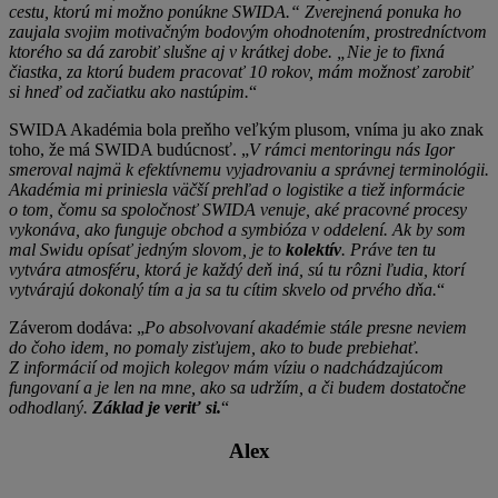
cestu, ktorú mi možno ponúkne SWIDA.“ Zverejnená ponuka ho
zaujala svojim motivačným bodovým ohodnotením, prostredníctvom
ktorého sa dá zarobiť slušne aj v krátkej dobe. „Nie je to fixná
čiastka, za ktorú budem pracovať 10 rokov, mám možnosť zarobiť
si hneď od začiatku ako nastúpim.
“
SWIDA Akadémia bola preňho veľkým plusom, vníma ju ako znak
toho, že má SWIDA budúcnosť. „
V rámci mentoringu nás Igor
smeroval najmä k efektívnemu vyjadrovaniu a správnej terminológii.
Akadémia mi priniesla väčší prehľad o logistike a tiež informácie
o tom, čomu sa spoločnosť SWIDA venuje, aké pracovné procesy
vykonáva, ako funguje obchod a symbióza v oddelení. Ak by som
mal Swidu opísať jedným slovom, je to
kolektív
. Práve ten tu
vytvára atmosféru, ktorá je každý deň iná, sú tu rôzni ľudia, ktorí
vytvárajú dokonalý tím a ja sa tu cítim skvelo od prvého dňa.
“
Záverom dodáva: „
Po absolvovaní akadémie stále presne neviem
do čoho idem, no pomaly zisťujem, ako to bude prebiehať.
Z informácií od mojich kolegov mám víziu o nadchádzajúcom
fungovaní a je len na mne, ako sa udržím, a či budem dostatočne
odhodlaný.
Základ je veriť si.
“
Alex