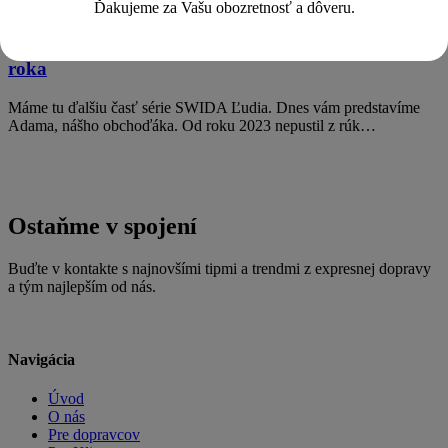
Ďakujeme za Vašu obozretnosť a dôveru.
SWIDA Ľudia: Adam, najlepší akvizičný obchodník
roka
Máme tu ďalšiu časť série SWIDA Ľudia. Dnes vám predstavíme
Adama, nášho obchoďáka. Od roku 2023 nepustil z rúk…
Ostaňme v spojení
Buďte v kontakte s najnovšími tipmi a trendmi z expresnej dopravy
a tým najlepším od nás.
Navigácia
Úvod
O nás
Pre dopravcov