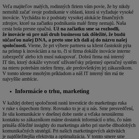
Veľa majiteľov malých, rodinných firiem vám povie, že by nikdy
nemohli začať svoje podnikanie v oblasti, ktorá si vyžaduje vysoké
inovácie. Vychádza to z podstaty vysokej alokácie finančných
zdrojov, ktoré na začiatku podnikania malé firmy nemajú. Naša
cesta bola presne opačná.
Už na začiatku sme sa rozhodli,
že inovácie sú pre náš druh businessu tak dôležité, že budú
súčasťou našej DNA, a preto sme ich dali aj do názvu našej
spoločnosti.
Vieme, že pri výbere partnera sa klient častokrát pýta
na prístup k inováciám a na to, či si firma dokáže inovácie interne
zabezpečiť alebo ich musí nakupovať. Dobrá firma má interný
IT tím, ktorý dokáže vytvoriť užívateľsky príjemný operačný systém
na mieru potrebám nielen firmy, ale predovšetkým jej zákazníkom.
V tomto ideme mnohým príkladom a náš IT interný tím má tie
najvyššie ambície.
Informácie o trhu, marketing
V každej dobrej spoločnosti rastú investície do marketingu ruka
v ruke s úspechom firmy. Rovnako to je aj u nás. Sme presvedčení,
že sila komunikácie v dnešnej dobe rastie a vďaka neustálemu
kontaktu so zákazníkom máme dostatok informácií o trhu, čo nám
prináša dôležité insighty do marketingu alebo pri stavbe dlhodobých
komunikačných stratégií. Pri našich marketingových aktivitách
je najdôležitejšia efektivita a optimalizácia. V tomto smere sme