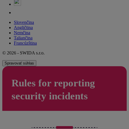
Slovenčina
Angličtina
Nemčina
Taliančina
Francúzština
© 2026 - SWIDA s.r.o.
Spravovať súhlas
Rules for reporting
security incidents