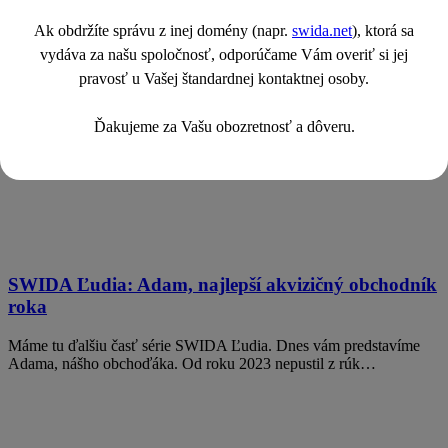
Ak obdržíte správu z inej domény (napr.
swida.net
), ktorá sa
vydáva za našu spoločnosť, odporúčame Vám overiť si jej
pravosť u Vašej štandardnej kontaktnej osoby.
Zavedenie tachografov pre vozidlá do 3,5 tony: Aké
sú riešenia pre expresnú prepravu? (2. časť)
Ďakujeme za Vašu obozretnosť a dôveru.
V prvej časti nášho článku sme otvorili tému inteligentných
tachografov a popísali realitu, ktorá európsku logistiku čaká…
SWIDA Ľudia: Adam, najlepší akvizičný obchodník
roka
Máme tu ďalšiu časť série SWIDA Ľudia. Dnes vám predstavíme
Adama, nášho obchoďáka. Od roku 2023 nepustil z rúk…