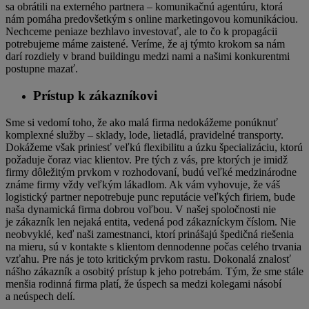
sa obrátili na externého partnera – komunikačnú agentúru, ktorá
nám pomáha predovšetkým s online marketingovou komunikáciou.
Nechceme peniaze bezhlavo investovať, ale to čo k propagácii
potrebujeme máme zaistené. Veríme, že aj týmto krokom sa nám
darí rozdiely v brand buildingu medzi nami a našimi konkurentmi
postupne mazať.
Prístup k zákazníkovi
Sme si vedomí toho, že ako malá firma nedokážeme ponúknuť
komplexné služby – sklady, lode, lietadlá, pravidelné transporty.
Dokážeme však priniesť veľkú flexibilitu a úzku špecializáciu, ktorú
požaduje čoraz viac klientov. Pre tých z vás, pre ktorých je imidž
firmy dôležitým prvkom v rozhodovaní, budú veľké medzinárodne
známe firmy vždy veľkým lákadlom. Ak vám vyhovuje, že váš
logistický partner nepotrebuje punc reputácie veľkých firiem, bude
naša dynamická firma dobrou voľbou. V našej spoločnosti nie
je zákazník len nejaká entita, vedená pod zákazníckym číslom. Nie
neobvyklé, keď naši zamestnanci, ktorí prinášajú špedičná riešenia
na mieru, sú v kontakte s klientom dennodenne počas celého trvania
vzťahu. Pre nás je toto kritickým prvkom rastu. Dokonalá znalosť
nášho zákazník a osobitý prístup k jeho potrebám. Tým, že sme stále
menšia rodinná firma platí, že úspech sa medzi kolegami násobí
a neúspech delí.