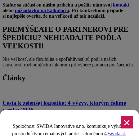
Staňte sa súčasťou nášho príbehu a pošlite nám svoj
kontakt
alebo
požiadavku na kalkuláciu
. Pri konkrétnom prípade
si najlepšie overíte, že na veľkosti až tak nezáleži.
PREMÝŠĽATE O PARTNEROVI PRE
ŠPEDÍCIU? NEHĽADAJTE POĎLA
VEĽKOSTI!
Nie veľkosť, ale flexibilita a spoľahlivosť sú podľa našich
skúseností rozhodujúcim faktorom pri výbere partnera pre špedíciu.
Články
Cesta k zelenšej logistike: 4 výzvy, ktorým čelíme
v roku 2026
×
Nedávno sme si pripomenuli Deň Zeme a u nás vo SWIDA
Spoločnosť SWIDA Innovative s.r.o. komunikuje výlučne
Innovative sme si pri tejto príležitosti urobili interný „Eko týždeň“.
Mali sme…
prostredníctvom emailových adries s doménou @
swida.sk
.