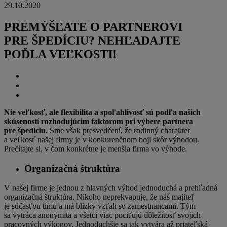
29.10.2020
PREMÝŠĽATE O PARTNEROVI
PRE ŠPEDÍCIU? NEHĽADAJTE
POĎLA VEĽKOSTI!
Nie veľkosť, ale flexibilita a spoľahlivosť sú podľa našich
skúseností rozhodujúcim faktorom pri výbere partnera
pre špedíciu.
Sme však presvedčení, že rodinný charakter
a veľkosť našej firmy je v konkurenčnom boji skôr výhodou.
Prečítajte si, v čom konkrétne je menšia firma vo výhode.
Organizačná štruktúra
V našej firme je jednou z hlavných výhod jednoduchá a prehľadná
organizačná štruktúra. Nikoho neprekvapuje, že náš majiteľ
je súčasťou tímu a má blízky vzťah so zamestnancami. Tým
sa vytráca anonymita a všetci viac pociťujú dôležitosť svojich
pracovných výkonov. Jednoduchšie sa tak vytvára až priateľská