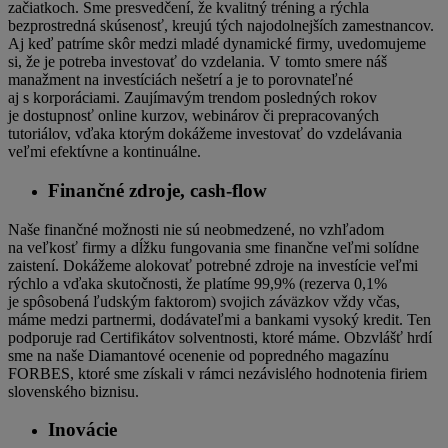
začiatkoch. Sme presvedčení, že kvalitný tréning a rýchla
bezprostredná skúsenosť, kreujú tých najodolnejších zamestnancov.
Aj keď patríme skôr medzi mladé dynamické firmy, uvedomujeme
si, že je potreba investovať do vzdelania. V tomto smere náš
manažment na investíciách nešetrí a je to porovnateľné
aj s korporáciami. Zaujímavým trendom posledných rokov
je dostupnosť online kurzov, webinárov či prepracovaných
tutoriálov, vďaka ktorým dokážeme investovať do vzdelávania
veľmi efektívne a kontinuálne.
Finančné zdroje, cash-flow
Naše finančné možnosti nie sú neobmedzené, no vzhľadom
na veľkosť firmy a dĺžku fungovania sme finančne veľmi solídne
zaistení. Dokážeme alokovať potrebné zdroje na investície veľmi
rýchlo a vďaka skutočnosti, že platíme 99,9% (rezerva 0,1%
je spôsobená ľudským faktorom) svojich záväzkov vždy včas,
máme medzi partnermi, dodávateľmi a bankami vysoký kredit. Ten
podporuje rad Certifikátov solventnosti, ktoré máme. Obzvlášť hrdí
sme na naše Diamantové ocenenie od popredného magazínu
FORBES, ktoré sme získali v rámci nezávislého hodnotenia firiem
slovenského biznisu.
Inovácie