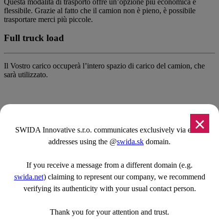
Questa modalità di trasporto offre un’opzione più economica e
flessibile. Grazie al fatto che il camion non è pieno, è possibile
trasportare merci più piccole.
Full truck load
Il Vostro carico occuperà l’intero spazio di carico del camion, che
sarà utilizzato.
Restiamo in contatto
×
SWIDA Innovative s.r.o. communicates exclusively via email
Rimani aggiornato sugli ultimi suggerimenti, notizie, tendenze e best
addresses using the @
swida.sk
domain.
practice sui trasporti.
If you receive a message from a different domain (e.g.
swida.net
) claiming to represent our company, we recommend
Navigazione
verifying its authenticity with your usual contact person.
Introduzione
Trasporto espresso
Thank you for your attention and trust.
SWIDA app