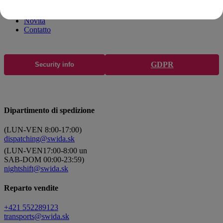
Come funziona
Novità
Contatto
GDPR
Security info
Dipartimento di spedizione
(LUN-VEN 8:00-17:00)
dispatching@swida.sk
(LUN-VEN17:00-8:00 un
SAB-DOM 00:00-23:59)
nightshift@swida.sk
Reparto vendite
+421 552289123
transports@swida.sk