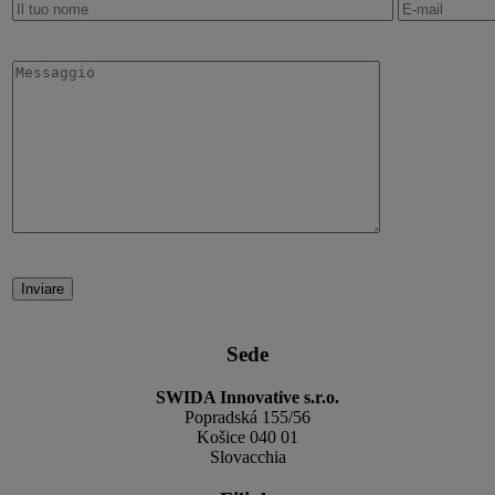
Inviare
Sede
SWIDA Innovative s.r.o.
Popradská 155/56
Košice 040 01
Slovacchia